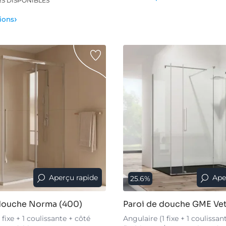
›
tions
Aperçu rapide
Ape
25.6%
 douche Norma (400)
Paroi de douche GME Ve
 fixe + 1 coulissante + côté
Angulaire (1 fixe + 1 coulissan