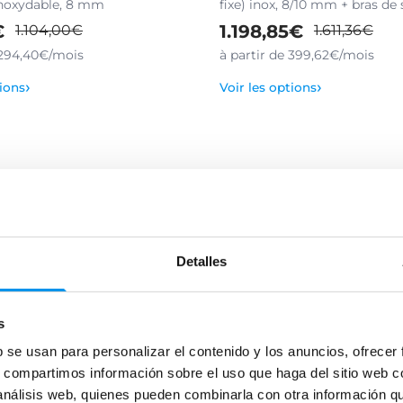
 inoxydable, 8 mm
fixe) inox, 8/10 mm + bras de
€
1.198,85€
1.104,00€
1.611,36€
 294,40€/mois
à partir de 399,62€/mois
›
›
tions
Voir les options
Detalles
s
b se usan para personalizar el contenido y los anuncios, ofrecer
s, compartimos información sobre el uso que haga del sitio web 
 análisis web, quienes pueden combinarla con otra información q