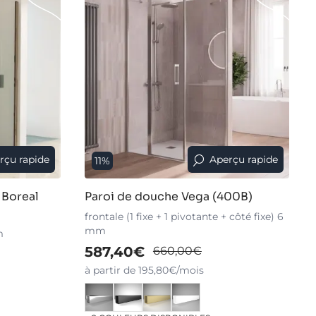
rçu rapide
Aperçu rapide
11%
 Boreal
Paroi de douche Vega (400B)
frontale (1 fixe + 1 pivotante + côté fixe) 6
mm
m
587,40€
660,00€
à partir de 195,80€/mois