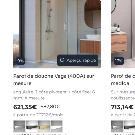
Aperçu rapide
9%
17%
Paroi de douche Vega (400A) sur
Paroi de 
mesure
medida
angulaire (1 côté pivotant + côté fixe) 6
Sur mesure, 
mm, À mesure
coulissante
621,35€
713,14€
682,80€
à partir de 207,12€/mois
à partir de
+ 2 COULEURS DISPONIBLES
+ 2 COULEU