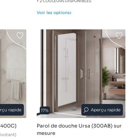
+ 2 COULEURS DISPONIBLES
›
Voir les options
rçu rapide
Aperçu rapide
17%
 (400C)
Paroi de douche Ursa (300AB) sur
mesure
pivotant)