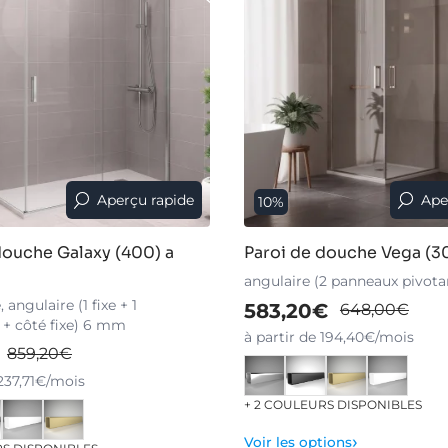
Aperçu rapide
Ape
10%
douche Galaxy (400) a
Paroi de douche Vega (3
angulaire (2 panneaux pivot
angulaire (1 fixe + 1
583,20€
648,00€
 + côté fixe) 6 mm
à partir de 194,40€/mois
859,20€
 237,71€/mois
+ 2 COULEURS DISPONIBLES
›
Voir les options
RS DISPONIBLES