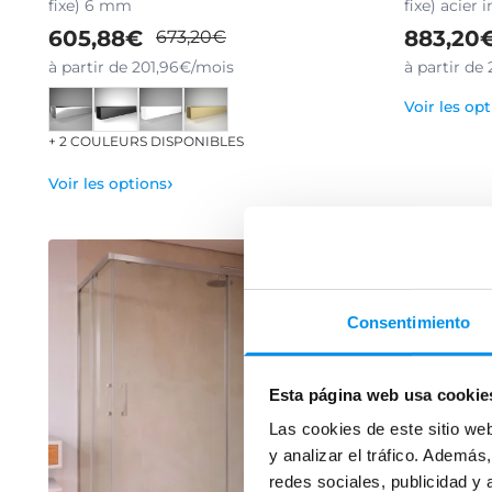
fixe) 6 mm
fixe) acier
605,88€
883,20
673,20€
à partir de 201,96€/mois
à partir de
Voir les op
+ 2 COULEURS DISPONIBLES
›
Voir les options
Consentimiento
Esta página web usa cookie
Las cookies de este sitio we
y analizar el tráfico. Ademá
redes sociales, publicidad y