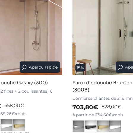
Aperçu rapide
Ape
15%
douche Galaxy (300)
Paroi de douche Bruntec
(300B)
2 fixes + 2 coulissantes) 6
Cornières pliantes de 2, 6 m
€
558,00€
703,80€
828,00€
 169,26€/mois
à partir de 234,60€/mois