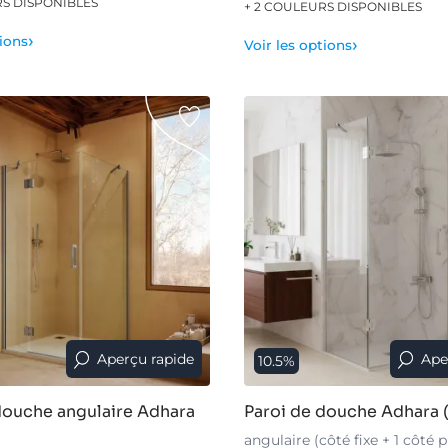
RS DISPONIBLES
+ 2 COULEURS DISPONIBLES
›
tions
›
Voir les options
Aperçu rapide
Ape
10.5%
douche angulaire Adhara
Paroi de douche Adhara
angulaire (côté fixe + 1 côté 