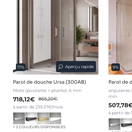
Aperçu rapide
17%
9%
Paroi de douche Ursa (300AB)
Paroi de 
Mixte (pivotante + pliante), 6 mm
angulaires (
mm
718,12€
865,20€
507,78
à partir de 239,37€/mois
à partir de
+ 2 COULEURS DISPONIBLES