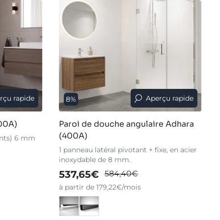
rçu rapide
Aperçu rapide
8%
00A)
Paroi de douche angulaire Adhara
(400A)
ants) 6 mm
1 panneau latéral pivotant + fixe, en acier
inoxydable de 8 mm.
537,65€
584,40€
à partir de 179,22€/mois