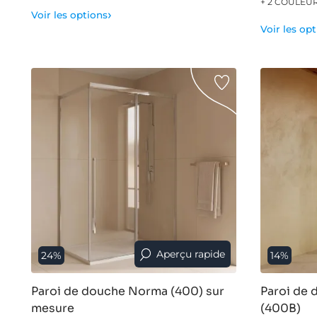
+ 2 COULEU
›
Voir les options
Voir les op
Aperçu rapide
24%
14%
Paroi de douche Norma (400) sur
Paroi de 
mesure
(400B)