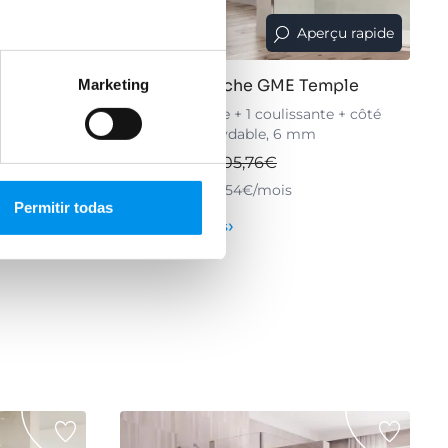
rçu rapide
Aperçu rapide
17.35%
trum
Paroi de douche GME Temple
Marketing
antes) en
Angulaire (1 fixe + 1 coulissante + côté
bras de
fixe) acier inoxydable, 6 mm
748,61€
905,76€
à partir de 249,54€/mois
Permitir todas
›
Voir les options