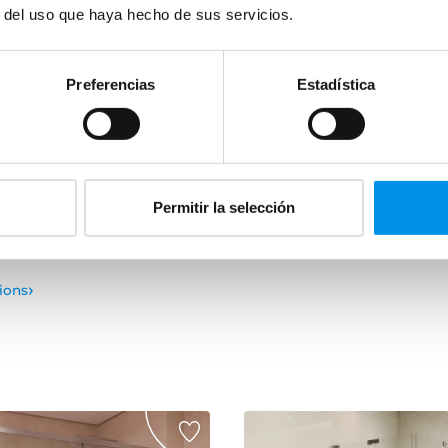
r del uso que haya hecho de sus servicios.
Aperçu rapide
Ape
25.6%
douche Norma (300) sur
Paroi de douche GME Ve
Preferencias
Estadística
Angulaire (2 fixes + 2 couliss
acier inoxydable, 8/10 mm + 
2 fixes + 2 coulissantes) en
serrage
ydable, 8 mm
1.252,42€
1.683,36€
0€
1.473,60€
Permitir la selección
à partir de 417,47€/mois
 368,40€/mois
›
le en plusieurs dimensions
Voir les options
›
tions