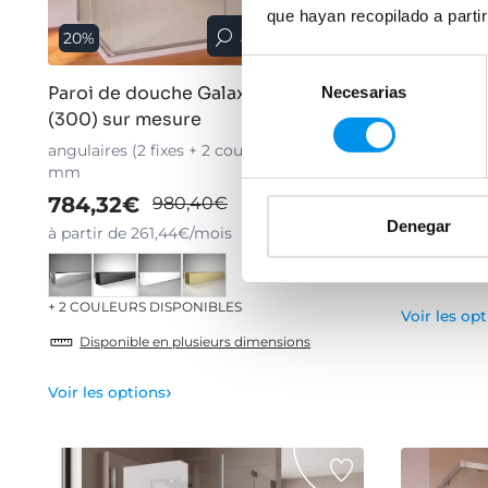
que hayan recopilado a parti
Aperçu rapide
20%
25%
Selección
Paroi de douche Galaxy sur mesure
Paroi de 
Necesarias
de
(300) sur mesure
mesure
consentimiento
angulaires (2 fixes + 2 coulissantes) 6
angulaires (
mm
acier inox
784,32€
1.105,2
980,40€
Denegar
à partir de 261,44€/mois
à partir de
Disponib
+ 2 COULEURS DISPONIBLES
Voir les op
Disponible en plusieurs dimensions
›
Voir les options