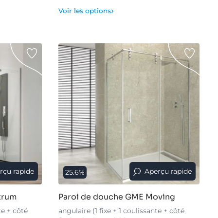
›
Voir les options
rçu rapide
Aperçu rapide
25.6%
trum
Paroi de douche GME Moving
te + côté
angulaire (1 fixe + 1 coulissante + côté