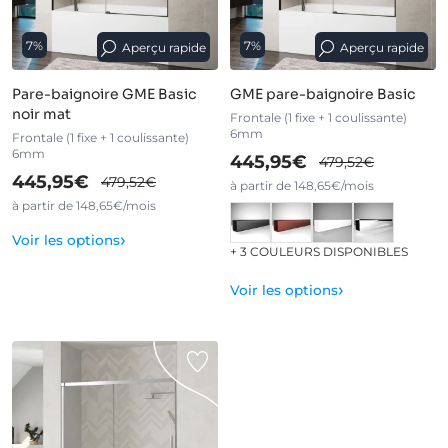
7%
7%
Aperçu rapide
Aperçu rapide
Pare-baignoire GME Basic
GME pare-baignoire Basic
noir mat
Frontale (1 fixe + 1 coulissante)
6mm
Frontale (1 fixe + 1 coulissante)
6mm
445,95€
479,52€
445,95€
479,52€
à partir de 148,65€/mois
à partir de 148,65€/mois
›
Voir les options
+ 3 COULEURS DISPONIBLES
›
Voir les options