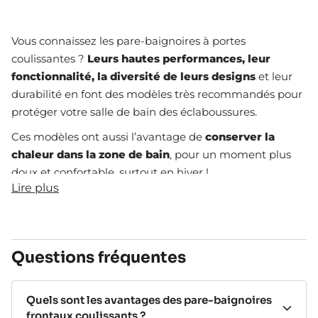
Vous connaissez les pare-baignoires à portes
coulissantes ?
Leurs hautes performances, leur
fonctionnalité, la diversité de leurs designs
et leur
durabilité en font des modèles très recommandés pour
protéger votre salle de bain des éclaboussures.
Ces modèles ont aussi l’avantage de
conserver la
chaleur dans la zone de bain
, pour un moment plus
doux et confortable, surtout en hiver !
Lire plus
En outre, les pare-baignoires frontaux à portes
coulissantes sont
parfaits pour les petites salles de
bain
. Vous n’avez pas besoin de prévoir d’espace autour
pour les ouvrir, ce qui évite tout risque de heurter un
Questions fréquentes
meuble ou un objet.
Nos pare-baignoires
Quels sont les avantages des pare-baignoires
frontaux coulissants ?