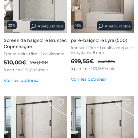
32%
16%
Aperçu rapide
Aperçu rapide
Screen de baignoire Bruntec
pare-baignoire Lyra (500)
Copenhague
frontale (1 fixe + 1 coulissante) acier
inoxydable, 8 mm
Frontal noire 1 fixe + 1 coulissante
699,55€
832,80€
510,00€
750,00€
à partir de 233,18€/mois
à partir de 170,00€/mois
›
›
Voir les options
Voir les options