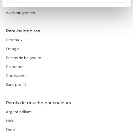
Coulissantes sans profilés
Vous avez des doutes ? Contactez-nous et nous vous
conseillerons sur le pare-baignoire frontal coulissant le
Avec rangement
mieux adapté à votre salle de bain. Nous voulons que
vous profitiez d’une
salle de bain moderne au
Pare-baignoires
meilleur prix
. Nous vous attendons !
Frontaux
D'angle
Écrans de baignoire
Pivotants
Coulissants
Sans profilé
Parois de douche par couleurs
Argent brillant
Noir
Doré