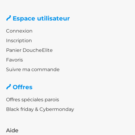
Blog
Kassandra Diana
Espace utilisateur
Kassandra Fresh
Connexion
Kassandra Liberty
Inscription
Panier DoucheElite
Favoris
Kassandra Volare
Suivre ma commande
Kassandra Sugar
Offres
Offres spéciales parois
Série Glassé
Black friday & Cybermonday
Série Sabina