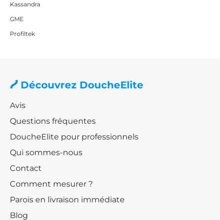
coins ouverts et modernes, angulaires avec sérigraphie
Kassandra
pour bien profiter de l'espace ou carrées avec des
GME
panneaux pliants si la taille de la pièce est réduite.
Profiltek
Séries phares de Kassandra
Kassandra 300
Découvrez DoucheElite
Avis
Kassandra 400
Questions fréquentes
DoucheElite pour professionnels
Kassandra Triana
Qui sommes-nous
Contact
Kassandra Bella
Comment mesurer ?
Parois en livraison immédiate