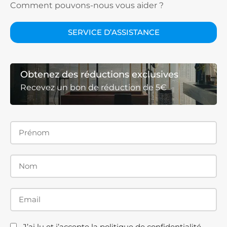
Aide
Comment pouvons-nous vous aider ?
Série Luna
SERVICE D’ASSISTANCE
Série Nardi
Obtenez des réductions exclusives
Recevez un bon de réduction de 5€
Série Yoko
Acheter des parois de douche Kassandra en ligne :
livraison gratuite en 72 heures
Vous savez déjà quelle est la paroi de douche parfaite
pour vous ? Nous ne vous ferons pas attendre : nous
livrons gratuitement dans toute la péninsule en 72