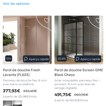
›
Voir les options
13%
25.6%
Aperçu rapide
Aperçu rapide
Paroi de douche Fresh
Paroi de douche Screen GME
Levante (FL633)
Black Chess
Panneau de douche fixe, 8 mm
Acier inoxydable, panneau fixe +
avec barre au plafond
pivotant, 8 mm avec bras de
serrage réglable
377,93€
434,40€
491,75€
660,96€
à partir de 125,98€/mois
à partir de 163,92€/mois