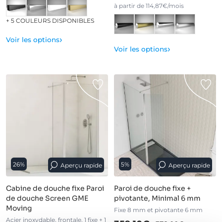
à partir de 114,87€/mois
+ 5 COULEURS DISPONIBLES
›
Voir les options
›
Voir les options
26%
5%
Aperçu rapide
Aperçu rapide
Cabine de douche fixe Paroi
Paroi de douche fixe +
de douche Screen GME
pivotante, Minimal 6 mm
Moving
Fixe 8 mm et pivotante 6 mm
Acier inoxydable, frontale, 1 fixe + 1