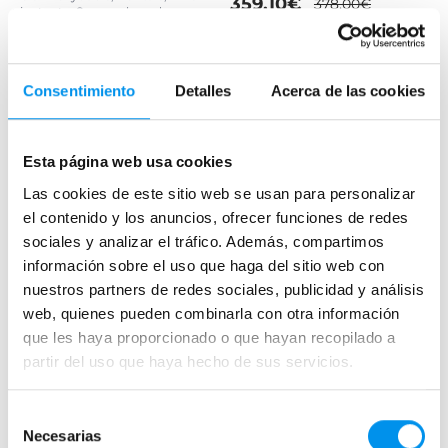
359,10€
378,00€
pivotante, 8 mm + bras de
support
à partir de 119,70€/mois
438,32€
592,32€
à partir de 146,11€/mois
Consentimiento
Detalles
Acerca de las cookies
›
›
Voir les options
Voir les options
Esta página web usa cookies
Las cookies de este sitio web se usan para personalizar
el contenido y los anuncios, ofrecer funciones de redes
sociales y analizar el tráfico. Además, compartimos
información sobre el uso que haga del sitio web con
nuestros partners de redes sociales, publicidad y análisis
web, quienes pueden combinarla con otra información
que les haya proporcionado o que hayan recopilado a
23.5%
15%
Aperçu rapide
Aperçu rapide
partir del uso que haya hecho de sus servicios.
Paroi de douche Profiltek
Paroi de douche fixe
Nordinave (FN-2131)
Kassandra Fresh Salomon
Selección
(FS683)
Necesarias
de
Angulaire (Panneau frontal fixe +