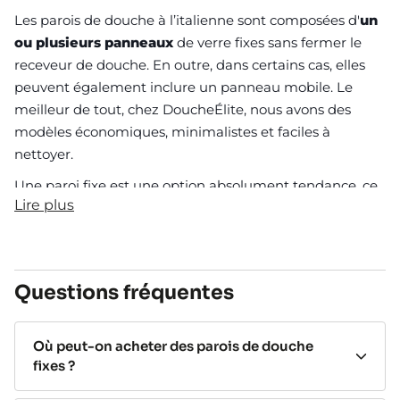
Les parois de douche à l’italienne sont composées d'
un
ou plusieurs panneaux
de verre fixes sans fermer le
receveur de douche. En outre, dans certains cas, elles
peuvent également inclure un panneau mobile. Le
meilleur de tout, chez DoucheÉlite, nous avons des
modèles économiques, minimalistes et faciles à
nettoyer.
Une paroi fixe est une option absolument tendance, ce
Lire plus
sont des modèles fréquemment présents dans les
principaux reportages sur la décoration de salles de
bains. Elles sont économiques mais aussi élégantes et
l'une des solutions les plus minimalistes du marché
Questions fréquentes
avec un grand nombre d'adeptes.
Bien que la majorité des modèles soient composées
Où peut-on acheter des parois de douche
d'un seul verre,
elles peuvent aussi inclure une porte
fixes ?
pivotante
. Dans ce cas, on ferme l'espace de douche et
évite ainsi les éclaboussures d'eau dans la salle.