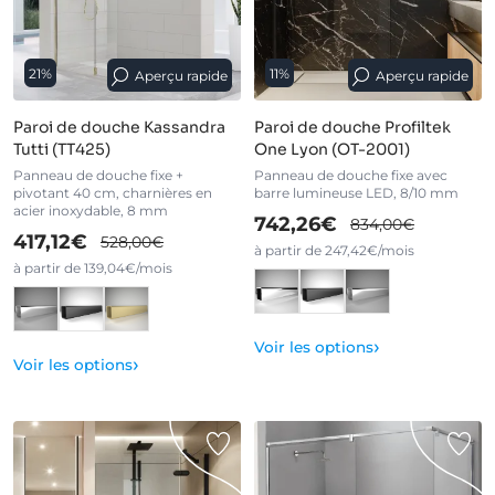
21%
11%
Aperçu rapide
Aperçu rapide
Paroi de douche Kassandra
Paroi de douche Profiltek
Tutti (TT425)
One Lyon (OT-2001)
Panneau de douche fixe +
Panneau de douche fixe avec
pivotant 40 cm, charnières en
barre lumineuse LED, 8/10 mm
acier inoxydable, 8 mm
742,26€
834,00€
417,12€
528,00€
à partir de 247,42€/mois
à partir de 139,04€/mois
›
Voir les options
›
Voir les options