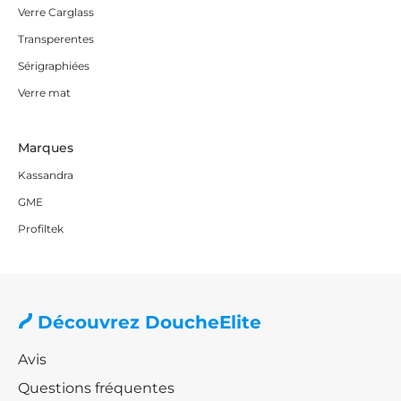
Verre Carglass
N'attendez plus pour avoir une salle de bain de
Transperentes
catalogue de décoration intérieure. Achetez votre paroi
Sérigraphiées
de douche fixe et
profitez de la livraison gratuite en
Verre mat
quelques jours !
Marques
Kassandra
GME
Profiltek
Découvrez DoucheElite
Avis
Questions fréquentes