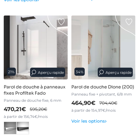
21%
34%
Aperçu rapide
Aperçu rapide
Paroi de douche à panneaux
Paroi de douche Dione (200)
fixes Profiltek Fado
Panneau fixe + pivotant, 6/8 mm
Panneau de douche fixe, 6 mm
464,90€
704,40€
470,21€
595,20€
à partir de 154,97€/mois
à partir de 156,74€/mois
›
Voir les options