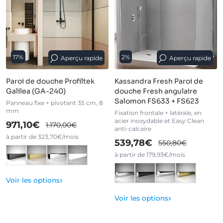
17%
2%
Aperçu rapide
Aperçu rapide
Paroi de douche Profiltek
Kassandra Fresh Paroi de
Galilea (GA-240)
douche Fresh angulaire
Salomon FS633 + FS623
Panneau fixe + pivotant 35 cm, 8
mm
Fixation frontale + latérale, en
acier inoxydable et Easy Clean
971,10€
1.170,00€
anti-calcaire
à partir de 323,70€/mois
539,78€
550,80€
à partir de 179,93€/mois
›
Voir les options
›
Voir les options