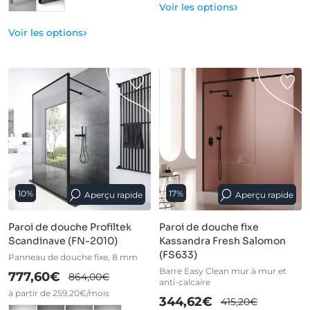
›
Voir les options
›
Voir les options
10%
17%
Aperçu rapide
Aperçu rapide
Paroi de douche Profiltek
Paroi de douche fixe
Scandinave (FN-2010)
Kassandra Fresh Salomon
(FS633)
Panneau de douche fixe, 8 mm
Barre Easy Clean mur à mur et
777,60€
864,00€
anti-calcaire
à partir de 259,20€/mois
344,62€
415,20€