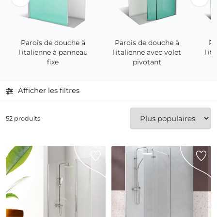
Parois de douche à
Parois de douche à
Pa
l'italienne avec volet
l'italienne à panneau
l'it
pivotant
fixe
Afficher les filtres
52 produits