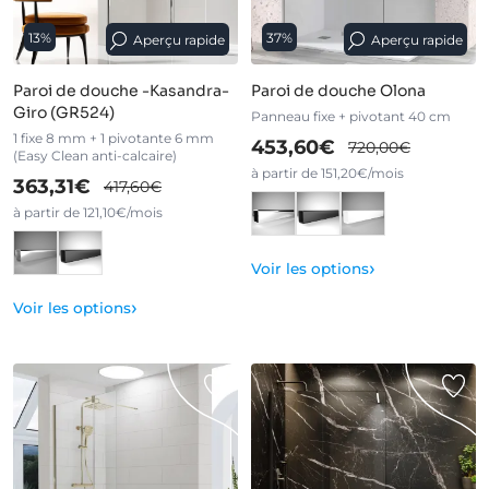
13%
37%
Aperçu rapide
Aperçu rapide
Paroi de douche -Kasandra-
Paroi de douche Olona
Giro (GR524)
Panneau fixe + pivotant 40 cm
1 fixe 8 mm + 1 pivotante 6 mm
453,60€
720,00€
(Easy Clean anti-calcaire)
à partir de 151,20€/mois
363,31€
417,60€
à partir de 121,10€/mois
›
Voir les options
›
Voir les options