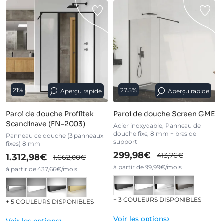
21%
27.5%
Aperçu rapide
Aperçu rapide
Paroi de douche Profiltek
Paroi de douche Screen GME
Scandinave (FN-2003)
Acier inoxydable, Panneau de
douche fixe, 8 mm + bras de
Panneau de douche (3 panneaux
support
fixes) 8 mm
299,98€
413,76€
1.312,98€
1.662,00€
à partir de 99,99€/mois
à partir de 437,66€/mois
+ 3 COULEURS DISPONIBLES
+ 5 COULEURS DISPONIBLES
›
›
Voir les options
Voir les options