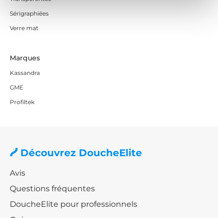
modèles de pare-baignoires frontaux avec DoucheÉlite
Sérigraphiées
et trouvez celui qui s'adapte le mieux à vos besoins.
Nous vous attendons !
Verre mat
Marques
Kassandra
GME
Profiltek
Découvrez DoucheElite
Avis
Questions fréquentes
DoucheElite pour professionnels