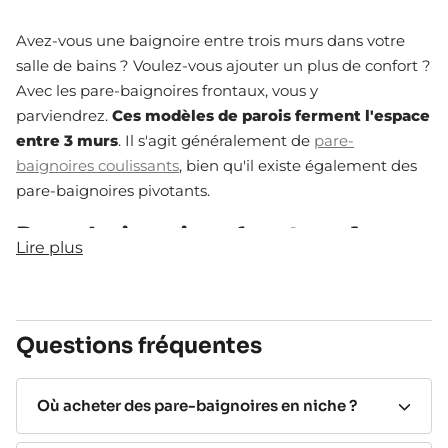
Avez-vous une baignoire entre trois murs dans votre
salle de bains ? Voulez-vous ajouter un plus de confort ?
Avec les pare-baignoires frontaux, vous y
parviendrez.
Ces modèles de parois ferment l'espace
entre 3 murs
. Il s'agit généralement de
pare-
baignoires coulissants
, bien qu'il existe également des
pare-baignoires pivotants.
Pare-baignoires frontaux les
Lire plus
plus demandés
D'une part, vous avez des pare-baignoires frontaux avec
1 panneau fixe + 1 coulissant qui vous assurent
un accès
Questions fréquentes
confortable par l'un des côtés
. Ces modèles sont
parfaits lorsque vous avez des meubles ou des
Où acheter des pare-baignoires en niche ?
sanitaires à l'un des côtés.