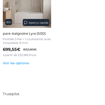
16%
Aperçu rapide
pare-baignoire Lyra (500)
frontale (1 fixe + 1 coulissante) acier
inoxydable, 8 mm
699,55€
832,80€
à partir de 233,18€/mois
›
Voir les options
Trustpilot