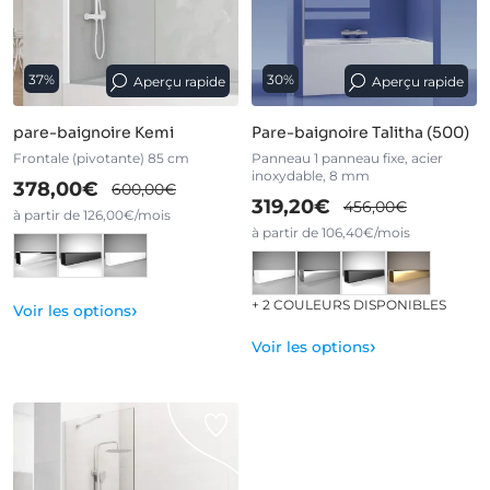
37%
30%
Aperçu rapide
Aperçu rapide
pare-baignoire Kemi
Pare-baignoire Talitha (500)
Frontale (pivotante) 85 cm
Panneau 1 panneau fixe, acier
inoxydable, 8 mm
378,00€
600,00€
319,20€
456,00€
à partir de 126,00€/mois
à partir de 106,40€/mois
+ 2 COULEURS DISPONIBLES
›
Voir les options
›
Voir les options