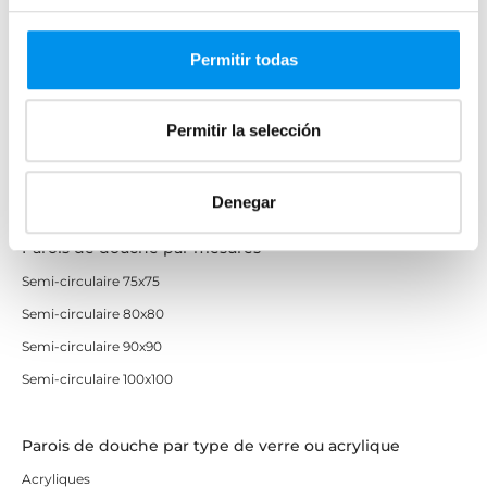
d’écrans de baignoire, avec différentes finitions,
Or rosé
matériaux et nombre de volets. Des modèles
Autres couleurs
Permitir todas
abordables de très bonne qualité,
jetez un œil et
Économiques avec profilé noir
trouvez votre préféré !
Permitir la selección
Pare-baignoires par couleurs
Noir
Denegar
Parois de douche par mesures
Semi-circulaire 75x75
Semi-circulaire 80x80
Semi-circulaire 90x90
Semi-circulaire 100x100
Parois de douche par type de verre ou acrylique
Acryliques