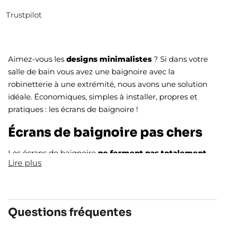
Trustpilot
Aimez-vous les
designs minimalistes
? Si dans votre
salle de bain vous avez une baignoire avec la
robinetterie à une extrémité, nous avons une solution
idéale. Économiques, simples à installer, propres et
pratiques : les écrans de baignoire !
Écrans de baignoire pas chers
Les écrans de baignoire
ne ferment pas totalement
Lire plus
l'espace
, ce sont donc des pare-baignoires peu chargés
et simples. Ils sont moins étanches que les pare-
baignoires de fermeture complète et conviennent bien,
comme nous l'avons mentionné, lorsque la robinetterie
Questions fréquentes
est à une extrémité et pas au centre.