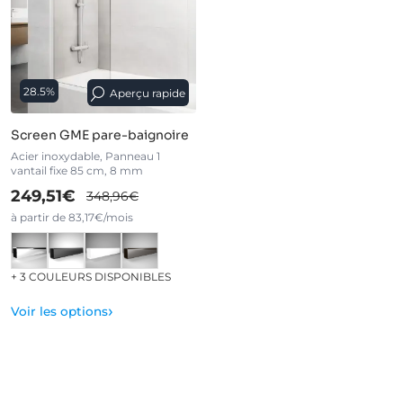
28.5%
Aperçu rapide
Screen GME pare-baignoire
Acier inoxydable, Panneau 1
vantail fixe 85 cm, 8 mm
249,51€
348,96€
à partir de 83,17€/mois
+ 3 COULEURS DISPONIBLES
›
Voir les options