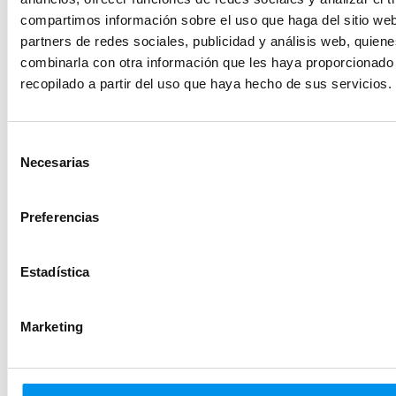
Économiques avec profilé noir
compartimos información sobre el uso que haga del sitio we
partners de redes sociales, publicidad y análisis web, quien
combinarla con otra información que les haya proporcionado
Pare-baignoires par couleurs
recopilado a partir del uso que haya hecho de sus servicios.
Noir
Selección
Parois de douche par mesures
Necesarias
de
Semi-circulaire 75x75
consentimiento
Semi-circulaire 80x80
Preferencias
Semi-circulaire 90x90
Semi-circulaire 100x100
Estadística
Parois de douche par type de verre ou acrylique
Marketing
Acryliques
Verre Carglass
Transperentes