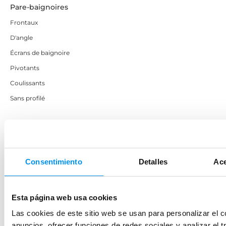
Pare-baignoires
Frontaux
D'angle
Écrans de baignoire
Pivotants
Coulissants
Sans profilé
Parois de douche par couleurs
Argent brillant
Noir
Consentimiento
Detalles
Ace
Doré
Blanc
Esta página web usa cookies
Or rosé
Las cookies de este sitio web se usan para personalizar el c
Autres couleurs
anuncios, ofrecer funciones de redes sociales y analizar el t