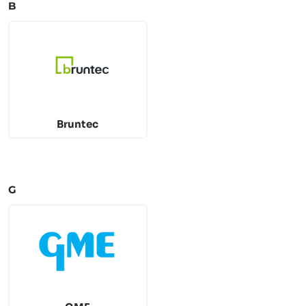
B
Bruntec
G