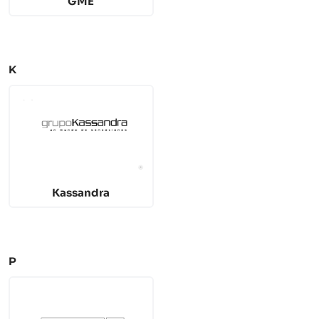
GME
K
Kassandra
P