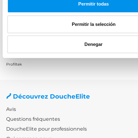
Permitir todas
Sérigraphiées
Verre mat
Permitir la selección
Marques
Denegar
Kassandra
GME
Profiltek
Découvrez DoucheElite
Avis
Questions fréquentes
DoucheElite pour professionnels