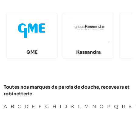
GME
Kassandra
Toutes nos marques de parois de douche, receveurs et
robinetterie
A
B
C
D
E
F
G
H
I
J
K
L
M
N
O
P
Q
R
S