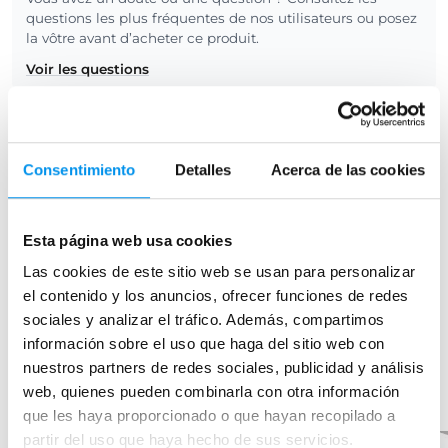
questions les plus fréquentes de nos utilisateurs ou posez
la vôtre avant d’acheter ce produit.
Voir les questions
Consultez la fiche technique
Consentimiento
Detalles
Acerca de las cookies
Vous trouverez ici tous les détails techniques du produit
Paroi de douche -Kassandra- Glase (GS102). Vous pouvez
télécharger la fiche technique en PDF avec toutes les
Esta página web usa cookies
caractéristiques.
Las cookies de este sitio web se usan para personalizar
Voir la fiche technique
el contenido y los anuncios, ofrecer funciones de redes
sociales y analizar el tráfico. Además, compartimos
información sobre el uso que haga del sitio web con
Otros productos de la misma
nuestros partners de redes sociales, publicidad y análisis
colección
web, quienes pueden combinarla con otra información
que les haya proporcionado o que hayan recopilado a
partir del uso que haya hecho de sus servicios.