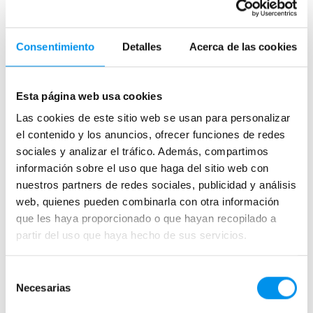
Paroi de douche Kassandra Babilon 102. Vous pouvez
télécharger la fiche technique en PDF avec toutes les
caractéristiques.
Consentimiento
Detalles
Acerca de las cookies
Voir la fiche technique
Parois de douche
Esta página web usa cookies
Frontales
Las cookies de este sitio web se usan para personalizar
Pivotantes
el contenido y los anuncios, ofrecer funciones de redes
Pliantes
sociales y analizar el tráfico. Además, compartimos
À l'italienne
información sobre el uso que haga del sitio web con
Coulissantes
nuestros partners de redes sociales, publicidad y análisis
web, quienes pueden combinarla con otra información
Avec 2 pivotantes
que les haya proporcionado o que hayan recopilado a
Semi-circulaires
partir del uso que haya hecho de sus servicios.
Coulissantes sans profilés
Avec rangement
Selección
Necesarias
de
consentimiento
Pare-baignoires