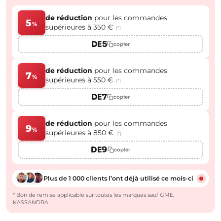
de réduction
pour les commandes
5
%
supérieures à 350 €
(*)
DE5
copier
de réduction
pour les commandes
7
%
supérieures à 550 €
(*)
DE7
copier
de réduction
pour les commandes
9
%
supérieures à 850 €
(*)
DE9
copier
Plus de 1 000 clients l’ont déjà utilisé ce mois-ci
* Bon de remise applicable sur toutes les marques sauf GME,
KASSANDRA.