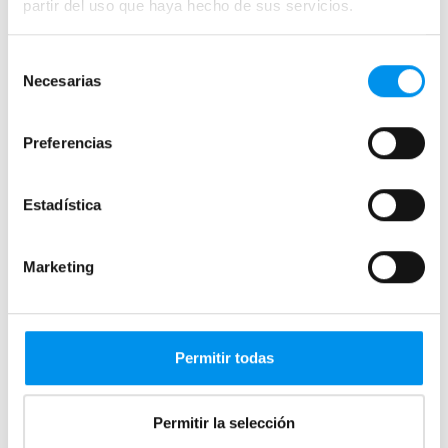
partir del uso que haya hecho de sus servicios.
Selección
Necesarias
de
consentimiento
Preferencias
Comment choisir une paroi de
Estadística
douche facile à nettoyer ?
Publié le 8 Août, 2025 par SoloMamparas.
Marketing
Permitir todas
Permitir la selección